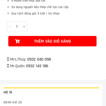
9 mảnh trên một lưỡi cắt
41.000VND.
Sử dụng nguyên liệu thép chế tạo cao cấp
Quy cách đóng gói: 5 lưỡi / túi nhựa
Hộp lưỡi dao Olfa DKB-5 số lượng
THÊM VÀO GIỎ HÀNG
Mrs.Thùy:
0932 040 098
Mr.Quân:
0932 143 186
MÔ TẢ
ĐÁNH GIÁ (0)