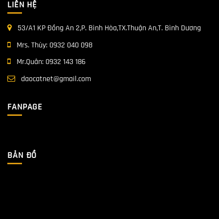
LIÊN HỆ
53/A1 KP Đồng An 2,P. Bình Hòa,TX.Thuận An,T. Bình Dương
Mrs. Thùy:
0932 040 098
Mr.Quân:
0932 143 186
daocatnet@gmail.com
FANPAGE
BẢN ĐỒ