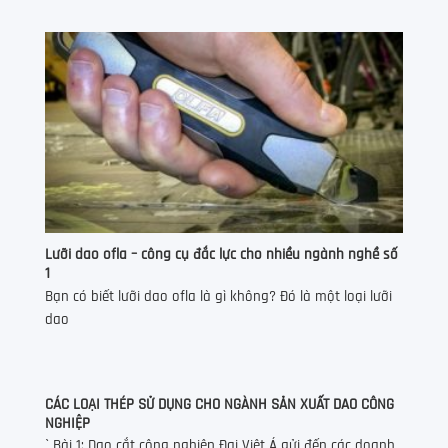
Lưỡi dao ofla – công cụ đắc lực cho nhiều ngành nghề số
1
Bạn có biết lưỡi dao ofla là gì không? Đó là một loại lưỡi
dao
CÁC LOẠI THÉP SỬ DỤNG CHO NGÀNH SẢN XUẤT DAO CÔNG
NGHIỆP
` Bài 1: Dao cắt công nghiệp Đại Việt Á gửi đến các doanh