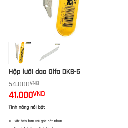
Hộp lưỡi dao Olfa DKB-5
54.000
VND
Giá
41.000
VND
gốc
Giá
là:
Tính năng nổi bật
hiện
54.000VND.
tại
Sắc bén hơn với góc cắt nhọn
là: