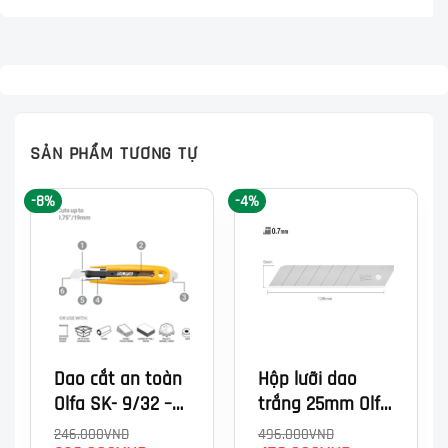
SẢN PHẨM TƯƠNG TỰ
-8%
-4%
-
Dao cắt an toàn
Hộp lưỡi dao
Olfa SK- 9/32 –
trắng 25mm Olfa
Lưỡi thay thế:
HB-20 (126 x 25 x
246.000
VND
496.000
VND
Giá
Giá