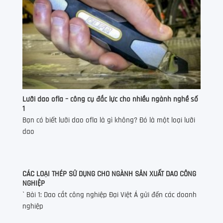
Lưỡi dao ofla – công cụ đắc lực cho nhiều ngành nghề số
1
Bạn có biết lưỡi dao ofla là gì không? Đó là một loại lưỡi
dao
CÁC LOẠI THÉP SỬ DỤNG CHO NGÀNH SẢN XUẤT DAO CÔNG
NGHIỆP
` Bài 1: Dao cắt công nghiệp Đại Việt Á gửi đến các doanh
nghiệp