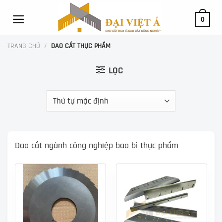
Skip
to
0
content
TRANG CHỦ
/
DAO CẮT THỰC PHẨM
LỌC
Dao cắt ngành công nghiệp bao bì thực phẩm