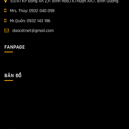
53/A1 KP Đồng An 2,P. Bình Hòa,TX.Thuận An,T. Bình Dương
Mrs. Thùy:
0932 040 098
Mr.Quân:
0932 143 186
daocatnet@gmail.com
FANPAGE
BẢN ĐỒ