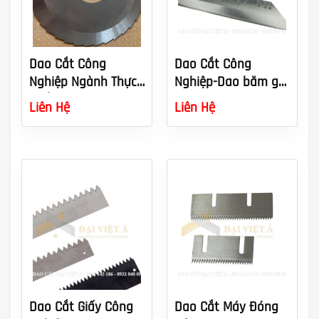
Dao Cắt Công
Dao Cắt Công
Nghiệp Ngành Thực
Nghiệp-Dao băm gỗ-
Phẩm Chất Lượng
nhựa
Liên Hệ
Liên Hệ
Cao – Lựa Chọn Tối
Ưu Cho Doanh
Nghiệp
Dao Cắt Giấy Công
Dao Cắt Máy Đóng