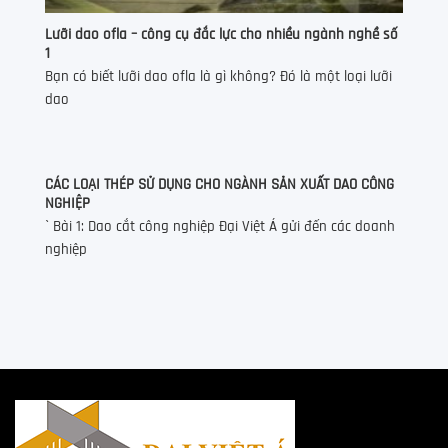
Lưỡi dao ofla – công cụ đắc lực cho nhiều ngành nghề số
1
Bạn có biết lưỡi dao ofla là gì không? Đó là một loại lưỡi
dao
CÁC LOẠI THÉP SỬ DỤNG CHO NGÀNH SẢN XUẤT DAO CÔNG
NGHIỆP
` Bài 1: Dao cắt công nghiệp Đại Việt Á gửi đến các doanh
nghiệp