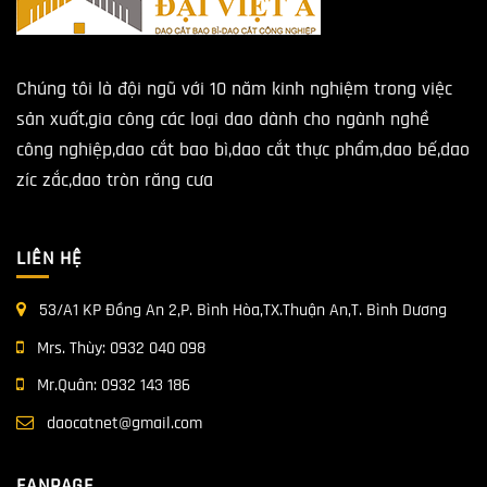
Chúng tôi là đội ngũ với 10 năm kinh nghiệm trong việc
sản xuất,gia công các loại dao dành cho ngành nghề
công nghiệp,dao cắt bao bì,dao cắt thực phẩm,dao bế,dao
zíc zắc,dao tròn răng cưa
LIÊN HỆ
53/A1 KP Đồng An 2,P. Bình Hòa,TX.Thuận An,T. Bình Dương
Mrs. Thùy:
0932 040 098
Mr.Quân:
0932 143 186
daocatnet@gmail.com
FANPAGE